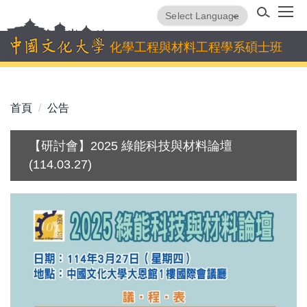
跳
Powered by
Translate
到
主
化學工程與材料工程學系碩士班
要
內
容
首頁
公告
區
【研討會】2025 綠能科技與材料論壇
(114.03.27)