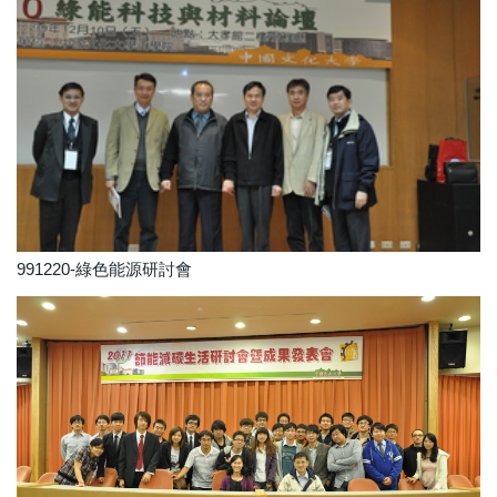
991220-綠色能源研討會