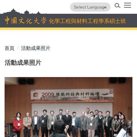
跳
Powered by
Translate
到
主
化學工程與材料工程學系碩士班
要
內
容
首頁
活動成果照片
區
活動成果照片