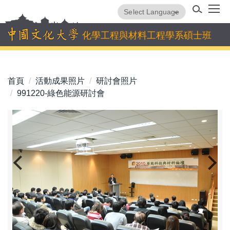
跳
Powered by
Translate
到
主
化學工程與材料工程學系碩士班
要
內
容
首頁
活動成果照片
研討會照片
區
991220-綠色能源研討會