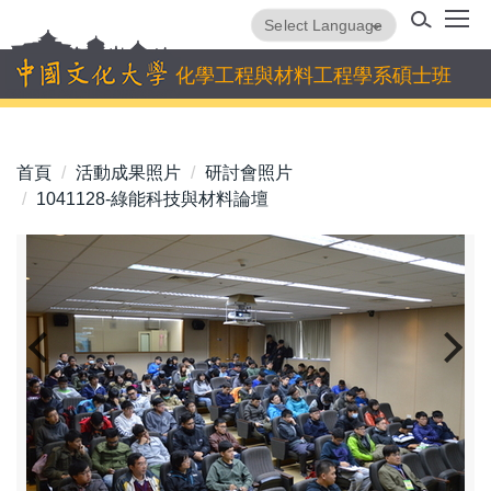
跳
Powered by
Translate
到
主
化學工程與材料工程學系碩士班
要
內
容
首頁
活動成果照片
研討會照片
區
1041128-綠能科技與材料論壇