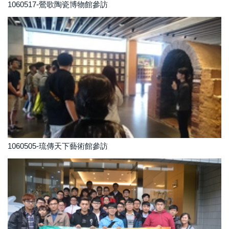
1060517-鶯歌陶瓷博物館參訪
1060505-琉傳天下藝術館參訪