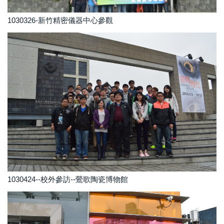
1030326-新竹精密儀器中心參觀
1030424--校外參訪--鶯歌陶瓷博物館