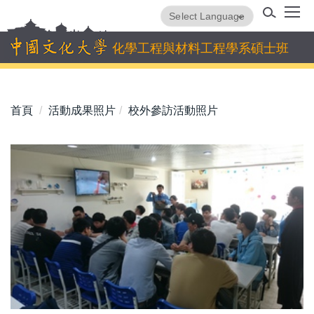
跳
Powered by
Translate
到
主
化學工程與材料工程學系碩士班
要
內
容
首頁
活動成果照片
校外參訪活動照片
區