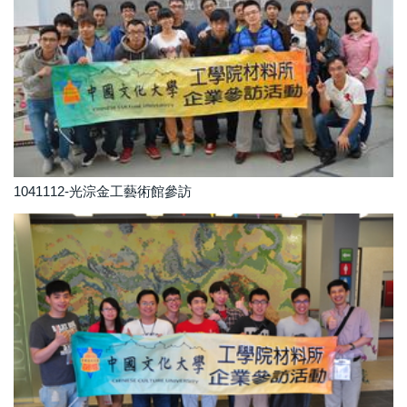
1041112-光淙金工藝術館參訪